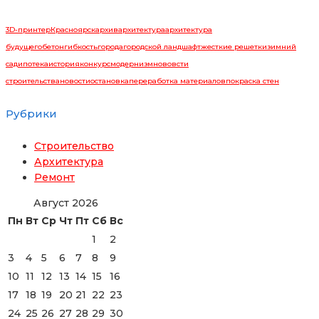
3D-принтер
Красноярск
архив
архитектура
архитектура
будущего
бетон
гибкость
города
городской ландшафт
жесткие решетки
зимний
сад
ипотека
история
конкурс
модернизм
нововсти
строительства
новости
остановка
переработка материалов
покраска стен
Рубрики
Строительство
Архитектура
Ремонт
Август 2026
Пн
Вт
Ср
Чт
Пт
Сб
Вс
1
2
3
4
5
6
7
8
9
10
11
12
13
14
15
16
17
18
19
20
21
22
23
24
25
26
27
28
29
30