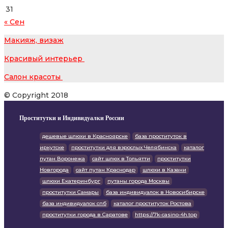
31
« Сен
Макияж, визаж
Красивый интерьер
Салон красоты
© Copyright 2018
Проститутки и Индивидуалки России
дешевые шлюхи в Красноярске
база проституток в
иркутске
проститутки для взрослых Челябинска
каталог
путан Воронежа
сайт шлюх в Тольятти
проститутки
Новгорода
сайт путан Краснодар
шлюхи в Казани
шлюхи Екатеринбург
путаны города Москвы
проститутки Самары
база индивидуалок в Новосибирске
база индивидуалок спб
каталог проституток Ростова
проститутки города в Саратове
https://7k-casino-4h.top