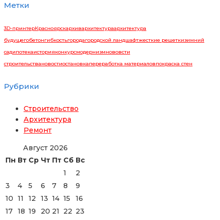
Метки
3D-принтер
Красноярск
архив
архитектура
архитектура
будущего
бетон
гибкость
города
городской ландшафт
жесткие решетки
зимний
сад
ипотека
история
конкурс
модернизм
нововсти
строительства
новости
остановка
переработка материалов
покраска стен
Рубрики
Строительство
Архитектура
Ремонт
Август 2026
Пн
Вт
Ср
Чт
Пт
Сб
Вс
1
2
3
4
5
6
7
8
9
10
11
12
13
14
15
16
17
18
19
20
21
22
23