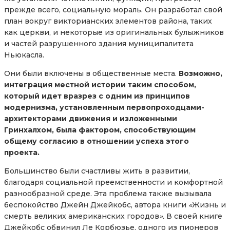
прежде всего, социальную мораль. Он разработал свой
план вокруг викторианских элементов района, таких
как церкви, и некоторые из оригинальных булыжников
и частей разрушенного здания муниципалитета
Ньюкасла.
Они были включены в общественные места.
Возможно,
интеграция местной истории таким способом,
который идет вразрез с одним из принципов
модернизма, установленным первопроходцами-
архитекторами движения и изложенными
Гринхалхом, была фактором, способствующим
общему согласию в отношении успеха этого
проекта.
Большинство были счастливы жить в развитии,
благодаря социальной преемственности и комфортной
разнообразной среде. Эта проблема также вызывала
беспокойство Джейн Джейкобс, автора книги
«
Жизнь и
смерть великих американских городов
».
В своей книге
Джейкобс обвинил Ле Корбюзье, одного из пионеров