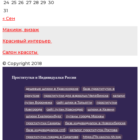
24
25
26
27
28
29
30
31
« Сен
Макияж, визаж
Красивый интерьер
Салон красоты
© Copyright 2018
Проститутки и Индивидуалки России
дешевые шлюхи в Красноярске
база проституток в
иркутске
проститутки для взрослых Челябинска
каталог
путан Воронежа
сайт шлюх в Тольятти
проститутки
Новгорода
сайт путан Краснодар
шлюхи в Казани
шлюхи Екатеринбург
путаны города Москвы
проститутки Самары
база индивидуалок в Новосибирске
база индивидуалок спб
каталог проституток Ростова
проститутки города в Саратове
https://7k-casino-4h.top