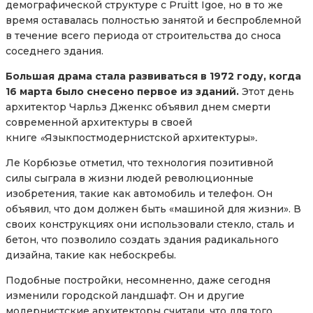
демографической структуре с Pruitt Igoe, но в то же
время оставалась полностью занятой и беспроблемной
в течение всего периода от строительства до сноса
соседнего здания.
Большая драма стала развиваться в 1972 году, когда
16 марта было снесено первое из зданий.
Этот день
архитектор Чарльз Дженкс объявил днем смерти
современной архитектуры в своей
книге
«
Языкпостмодернистской архитектуры»
.
Ле Корбюзье отметил, что технология позитивной
силы сыграла в жизни людей революционные
изобретения, такие как автомобиль и телефон. Он
объявил, что дом должен быть «машиной для жизни». В
своих конструкциях они использовали стекло, сталь и
бетон, что позволило создать здания радикального
дизайна, такие как небоскребы.
Подобные постройки, несомненно, даже сегодня
изменили городской ландшафт. Он и другие
модернистские архитекторы считали, что для того,