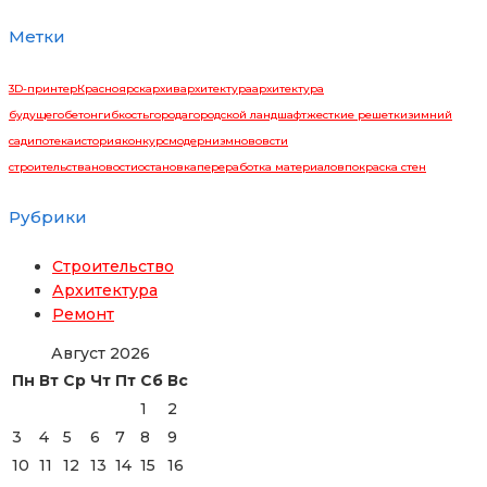
Метки
3D-принтер
Красноярск
архив
архитектура
архитектура
будущего
бетон
гибкость
города
городской ландшафт
жесткие решетки
зимний
сад
ипотека
история
конкурс
модернизм
нововсти
строительства
новости
остановка
переработка материалов
покраска стен
Рубрики
Строительство
Архитектура
Ремонт
Август 2026
Пн
Вт
Ср
Чт
Пт
Сб
Вс
1
2
3
4
5
6
7
8
9
10
11
12
13
14
15
16