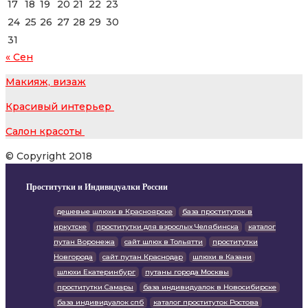
17
18
19
20
21
22
23
24
25
26
27
28
29
30
31
« Сен
Макияж, визаж
Красивый интерьер
Салон красоты
© Copyright 2018
Проститутки и Индивидуалки России
дешевые шлюхи в Красноярске
база проституток в
иркутске
проститутки для взрослых Челябинска
каталог
путан Воронежа
сайт шлюх в Тольятти
проститутки
Новгорода
сайт путан Краснодар
шлюхи в Казани
шлюхи Екатеринбург
путаны города Москвы
проститутки Самары
база индивидуалок в Новосибирске
база индивидуалок спб
каталог проституток Ростова