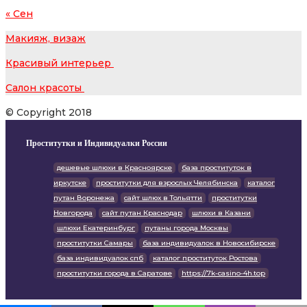
« Сен
Макияж, визаж
Красивый интерьер
Салон красоты
© Copyright 2018
Проститутки и Индивидуалки России
дешевые шлюхи в Красноярске
база проституток в
иркутске
проститутки для взрослых Челябинска
каталог
путан Воронежа
сайт шлюх в Тольятти
проститутки
Новгорода
сайт путан Краснодар
шлюхи в Казани
шлюхи Екатеринбург
путаны города Москвы
проститутки Самары
база индивидуалок в Новосибирске
база индивидуалок спб
каталог проституток Ростова
проститутки города в Саратове
https://7k-casino-4h.top