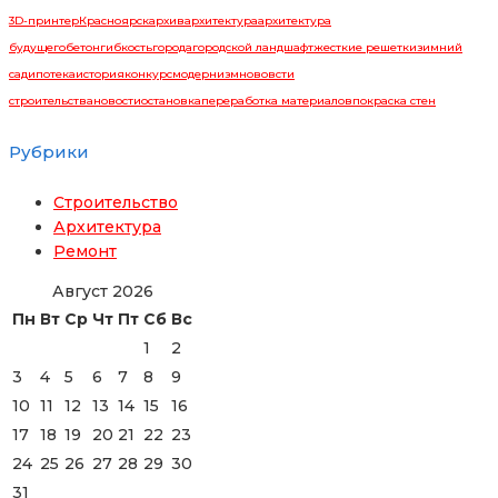
3D-принтер
Красноярск
архив
архитектура
архитектура
будущего
бетон
гибкость
города
городской ландшафт
жесткие решетки
зимний
сад
ипотека
история
конкурс
модернизм
нововсти
строительства
новости
остановка
переработка материалов
покраска стен
Рубрики
Строительство
Архитектура
Ремонт
Август 2026
Пн
Вт
Ср
Чт
Пт
Сб
Вс
1
2
3
4
5
6
7
8
9
10
11
12
13
14
15
16
17
18
19
20
21
22
23
24
25
26
27
28
29
30
31