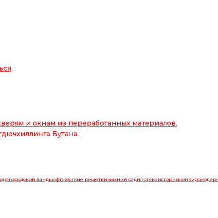
ься
.
верям и окнам из переработанных материалов.
гдючхиллинга Бутана.
ода
городской ландшафт
жесткие решетки
зимний сад
ипотека
история
конкурс
модер