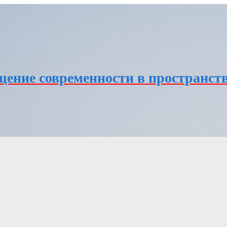
ение современности в пространств