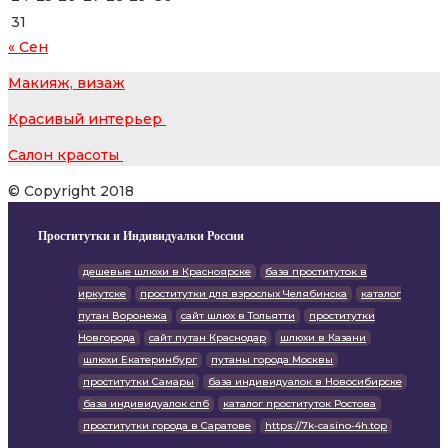
31
« Сен
Макияж, визаж
Красивый интерьер
Салон красоты
© Copyright 2018
Проститутки и Индивидуалки России
дешевые шлюхи в Красноярске
база проституток в
иркутске
проститутки для взрослых Челябинска
каталог
путан Воронежа
сайт шлюх в Тольятти
проститутки
Новгорода
сайт путан Краснодар
шлюхи в Казани
шлюхи Екатеринбург
путаны города Москвы
проститутки Самары
база индивидуалок в Новосибирске
база индивидуалок спб
каталог проституток Ростова
проститутки города в Саратове
https://7k-casino-4h.top