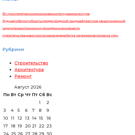
3D-принтер
Красноярск
архив
архитектура
архитектура
будущего
бетон
гибкость
города
городской ландшафт
жесткие решетки
зимний
сад
ипотека
история
конкурс
модернизм
нововсти
строительства
новости
остановка
переработка материалов
покраска стен
Рубрики
Строительство
Архитектура
Ремонт
Август 2026
Пн
Вт
Ср
Чт
Пт
Сб
Вс
1
2
3
4
5
6
7
8
9
10
11
12
13
14
15
16
17
18
19
20
21
22
23
24
25
26
27
28
29
30