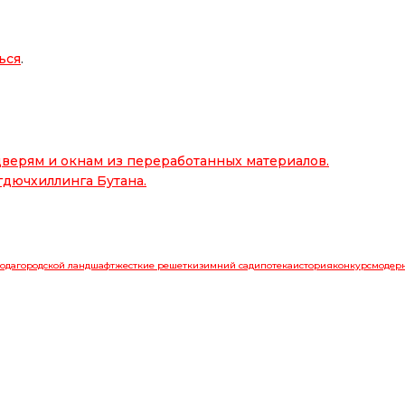
ься
.
верям и окнам из переработанных материалов.
гдючхиллинга Бутана.
ода
городской ландшафт
жесткие решетки
зимний сад
ипотека
история
конкурс
модер