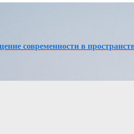
ение современности в пространств