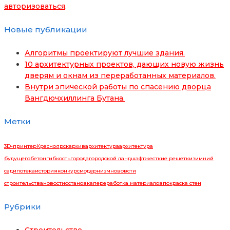
авторизоваться
.
Новые публикации
Алгоритмы проектируют лучшие здания.
10 архитектурных проектов, дающих новую жизнь
дверям и окнам из переработанных материалов.
Внутри эпической работы по спасению дворца
Вангдючхиллинга Бутана.
Метки
3D-принтер
Красноярск
архив
архитектура
архитектура
будущего
бетон
гибкость
города
городской ландшафт
жесткие решетки
зимний
сад
ипотека
история
конкурс
модернизм
нововсти
строительства
новости
остановка
переработка материалов
покраска стен
Рубрики
Строительство