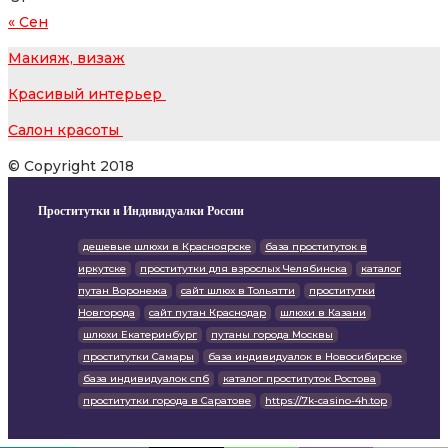
« Сен
Макияж, визаж
Красивый интерьер
Салон красоты
© Copyright 2018
Проститутки и Индивидуалки России
дешевые шлюхи в Красноярске
база проституток в
иркутске
проститутки для взрослых Челябинска
каталог
путан Воронежа
сайт шлюх в Тольятти
проститутки
Новгорода
сайт путан Краснодар
шлюхи в Казани
шлюхи Екатеринбург
путаны города Москвы
проститутки Самары
база индивидуалок в Новосибирске
база индивидуалок спб
каталог проституток Ростова
проститутки города в Саратове
https://7k-casino-4h.top