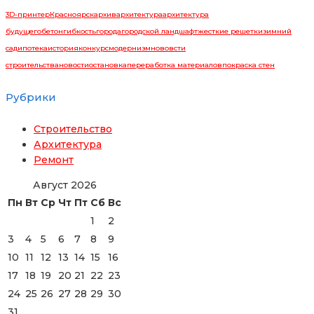
3D-принтер
Красноярск
архив
архитектура
архитектура
будущего
бетон
гибкость
города
городской ландшафт
жесткие решетки
зимний
сад
ипотека
история
конкурс
модернизм
нововсти
строительства
новости
остановка
переработка материалов
покраска стен
Рубрики
Строительство
Архитектура
Ремонт
Август 2026
Пн
Вт
Ср
Чт
Пт
Сб
Вс
1
2
3
4
5
6
7
8
9
10
11
12
13
14
15
16
17
18
19
20
21
22
23
24
25
26
27
28
29
30
31