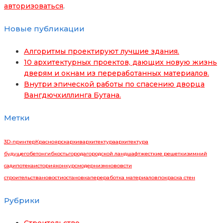
авторизоваться
.
Новые публикации
Алгоритмы проектируют лучшие здания.
10 архитектурных проектов, дающих новую жизнь
дверям и окнам из переработанных материалов.
Внутри эпической работы по спасению дворца
Вангдючхиллинга Бутана.
Метки
3D-принтер
Красноярск
архив
архитектура
архитектура
будущего
бетон
гибкость
города
городской ландшафт
жесткие решетки
зимний
сад
ипотека
история
конкурс
модернизм
нововсти
строительства
новости
остановка
переработка материалов
покраска стен
Рубрики
Строительство