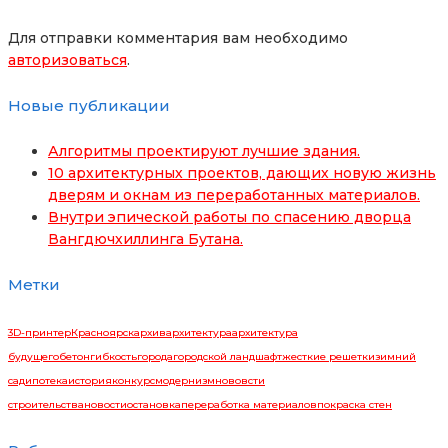
Для отправки комментария вам необходимо
авторизоваться
.
Новые публикации
Алгоритмы проектируют лучшие здания.
10 архитектурных проектов, дающих новую жизнь
дверям и окнам из переработанных материалов.
Внутри эпической работы по спасению дворца
Вангдючхиллинга Бутана.
Метки
3D-принтер
Красноярск
архив
архитектура
архитектура
будущего
бетон
гибкость
города
городской ландшафт
жесткие решетки
зимний
сад
ипотека
история
конкурс
модернизм
нововсти
строительства
новости
остановка
переработка материалов
покраска стен