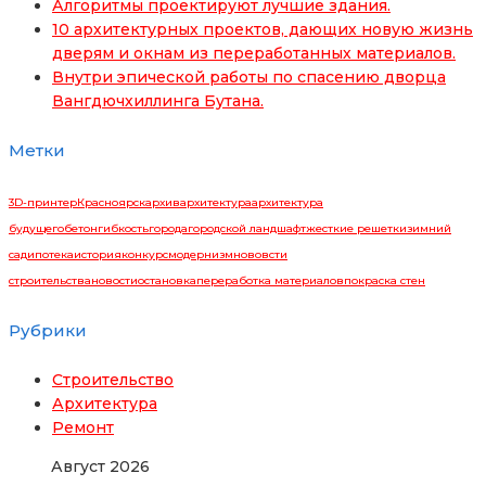
Алгоритмы проектируют лучшие здания.
10 архитектурных проектов, дающих новую жизнь
дверям и окнам из переработанных материалов.
Внутри эпической работы по спасению дворца
Вангдючхиллинга Бутана.
Метки
3D-принтер
Красноярск
архив
архитектура
архитектура
будущего
бетон
гибкость
города
городской ландшафт
жесткие решетки
зимний
сад
ипотека
история
конкурс
модернизм
нововсти
строительства
новости
остановка
переработка материалов
покраска стен
Рубрики
Строительство
Архитектура
Ремонт
Август 2026