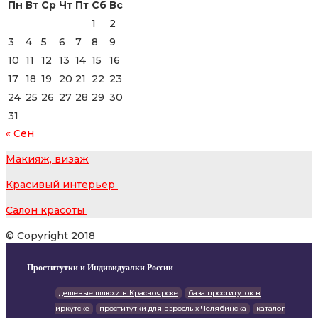
Пн
Вт
Ср
Чт
Пт
Сб
Вс
1
2
3
4
5
6
7
8
9
10
11
12
13
14
15
16
17
18
19
20
21
22
23
24
25
26
27
28
29
30
31
« Сен
Макияж, визаж
Красивый интерьер
Салон красоты
© Copyright 2018
Проститутки и Индивидуалки России
дешевые шлюхи в Красноярске
база проституток в
иркутске
проститутки для взрослых Челябинска
каталог