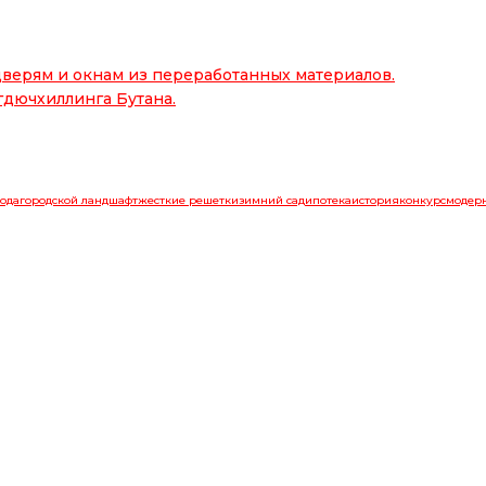
верям и окнам из переработанных материалов.
гдючхиллинга Бутана.
ода
городской ландшафт
жесткие решетки
зимний сад
ипотека
история
конкурс
модер