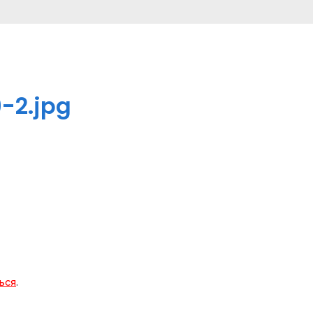
-2.jpg
ься
.