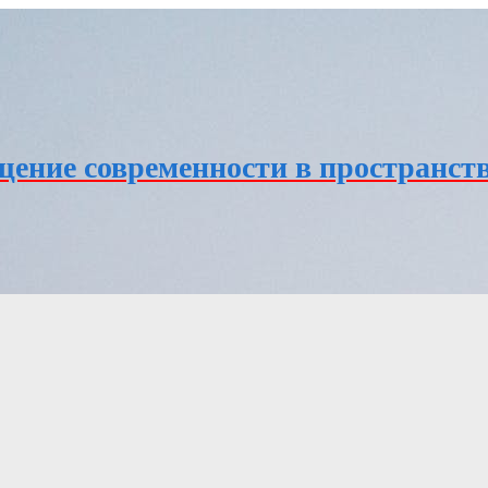
ение современности в пространств