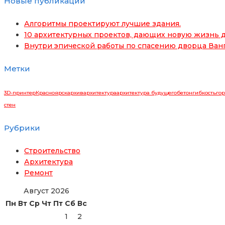
Новые публикации
Алгоритмы проектируют лучшие здания.
10 архитектурных проектов, дающих новую жизнь д
Внутри эпической работы по спасению дворца Ван
Метки
3D-принтер
Красноярск
архив
архитектура
архитектура будущего
бетон
гибкость
гор
стен
Рубрики
Строительство
Архитектура
Ремонт
Август 2026
Пн
Вт
Ср
Чт
Пт
Сб
Вс
1
2