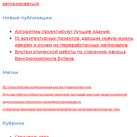
авторизоваться
.
Новые публикации
Алгоритмы проектируют лучшие здания.
10 архитектурных проектов, дающих новую жизнь
дверям и окнам из переработанных материалов.
Внутри эпической работы по спасению дворца
Вангдючхиллинга Бутана.
Метки
3D-принтер
Красноярск
архив
архитектура
архитектура
будущего
бетон
гибкость
города
городской ландшафт
жесткие решетки
зимний
сад
ипотека
история
конкурс
модернизм
нововсти
строительства
новости
остановка
переработка материалов
покраска стен
Рубрики
Строительство