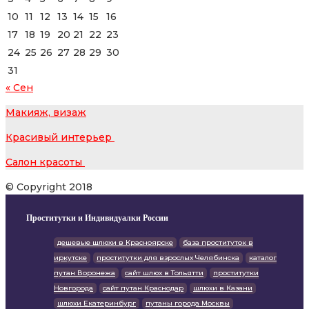
10
11
12
13
14
15
16
17
18
19
20
21
22
23
24
25
26
27
28
29
30
31
« Сен
Макияж, визаж
Красивый интерьер
Салон красоты
© Copyright 2018
Проститутки и Индивидуалки России
дешевые шлюхи в Красноярске
база проституток в
иркутске
проститутки для взрослых Челябинска
каталог
путан Воронежа
сайт шлюх в Тольятти
проститутки
Новгорода
сайт путан Краснодар
шлюхи в Казани
шлюхи Екатеринбург
путаны города Москвы