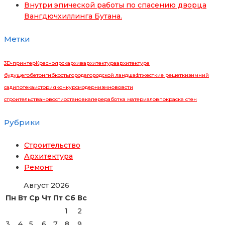
Внутри эпической работы по спасению дворца
Вангдючхиллинга Бутана.
Метки
3D-принтер
Красноярск
архив
архитектура
архитектура
будущего
бетон
гибкость
города
городской ландшафт
жесткие решетки
зимний
сад
ипотека
история
конкурс
модернизм
нововсти
строительства
новости
остановка
переработка материалов
покраска стен
Рубрики
Строительство
Архитектура
Ремонт
Август 2026
Пн
Вт
Ср
Чт
Пт
Сб
Вс
1
2
3
4
5
6
7
8
9