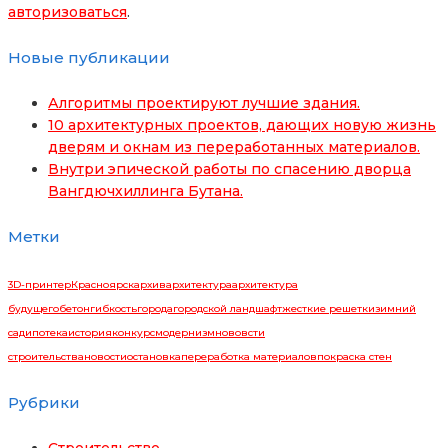
авторизоваться
.
Новые публикации
Алгоритмы проектируют лучшие здания.
10 архитектурных проектов, дающих новую жизнь
дверям и окнам из переработанных материалов.
Внутри эпической работы по спасению дворца
Вангдючхиллинга Бутана.
Метки
3D-принтер
Красноярск
архив
архитектура
архитектура
будущего
бетон
гибкость
города
городской ландшафт
жесткие решетки
зимний
сад
ипотека
история
конкурс
модернизм
нововсти
строительства
новости
остановка
переработка материалов
покраска стен
Рубрики
Строительство