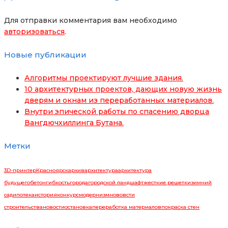
Для отправки комментария вам необходимо
авторизоваться
.
Новые публикации
Алгоритмы проектируют лучшие здания.
10 архитектурных проектов, дающих новую жизнь
дверям и окнам из переработанных материалов.
Внутри эпической работы по спасению дворца
Вангдючхиллинга Бутана.
Метки
3D-принтер
Красноярск
архив
архитектура
архитектура
будущего
бетон
гибкость
города
городской ландшафт
жесткие решетки
зимний
сад
ипотека
история
конкурс
модернизм
нововсти
строительства
новости
остановка
переработка материалов
покраска стен