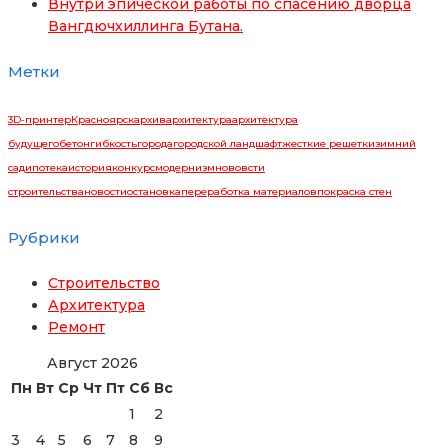
Внутри эпической работы по спасению дворца
Вангдючхиллинга Бутана.
Метки
3D-принтер
Красноярск
архив
архитектура
архитектура
будущего
бетон
гибкость
города
городской ландшафт
жесткие решетки
зимний
сад
ипотека
история
конкурс
модернизм
нововсти
строительства
новости
остановка
переработка материалов
покраска стен
Рубрики
Строительство
Архитектура
Ремонт
Август 2026
Пн
Вт
Ср
Чт
Пт
Сб
Вс
1
2
3
4
5
6
7
8
9