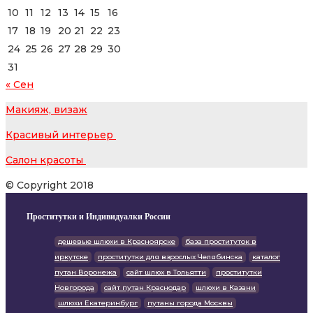
10
11
12
13
14
15
16
17
18
19
20
21
22
23
24
25
26
27
28
29
30
31
« Сен
Макияж, визаж
Красивый интерьер
Салон красоты
© Copyright 2018
Проститутки и Индивидуалки России
дешевые шлюхи в Красноярске
база проституток в
иркутске
проститутки для взрослых Челябинска
каталог
путан Воронежа
сайт шлюх в Тольятти
проститутки
Новгорода
сайт путан Краснодар
шлюхи в Казани
шлюхи Екатеринбург
путаны города Москвы