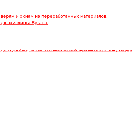
верям и окнам из переработанных материалов.
гдючхиллинга Бутана.
ода
городской ландшафт
жесткие решетки
зимний сад
ипотека
история
конкурс
модер