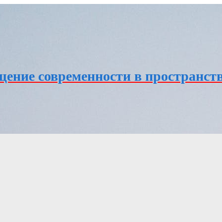
ение современности в пространств