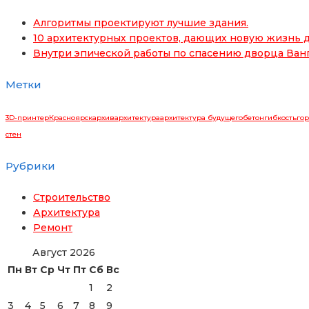
Алгоритмы проектируют лучшие здания.
10 архитектурных проектов, дающих новую жизнь д
Внутри эпической работы по спасению дворца Ван
Метки
3D-принтер
Красноярск
архив
архитектура
архитектура будущего
бетон
гибкость
гор
стен
Рубрики
Строительство
Архитектура
Ремонт
Август 2026
Пн
Вт
Ср
Чт
Пт
Сб
Вс
1
2
3
4
5
6
7
8
9